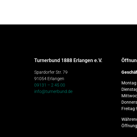
Turnerbund 1888 Erlangen e.V.
Öffnun
Spardorfer Str. 79
Geschäf
91054 Erlangen
Montag 
09131 – 2 45 00
Diensta
info@turnerbund.de
Mittwoc
Donners
Freitag 
Während
Öffnung