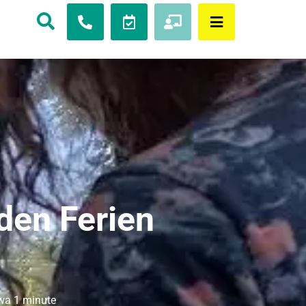
en Ferien
twa
1 minute