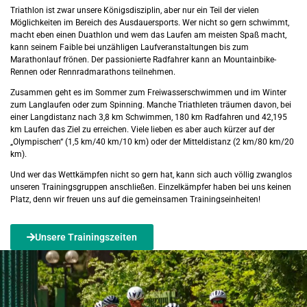
Triathlon ist zwar unsere Königsdisziplin, aber nur ein Teil der vielen
Möglichkeiten im Bereich des Ausdauersports. Wer nicht so gern schwimmt,
macht eben einen Duathlon und wem das Laufen am meisten Spaß macht,
kann seinem Faible bei unzähligen Laufveranstaltungen bis zum
Marathonlauf frönen. Der passionierte Radfahrer kann an Mountainbike-
Rennen oder Rennradmarathons teilnehmen.
Zusammen geht es im Sommer zum Freiwasserschwimmen und im Winter
zum Langlaufen oder zum Spinning. Manche Triathleten träumen davon, bei
einer Langdistanz nach 3,8 km Schwimmen, 180 km Radfahren und 42,195
km Laufen das Ziel zu erreichen. Viele lieben es aber auch kürzer auf der
„Olympischen“ (1,5 km/40 km/10 km) oder der Mitteldistanz (2 km/80 km/20
km).
Und wer das Wettkämpfen nicht so gern hat, kann sich auch völlig zwanglos
unseren Trainingsgruppen anschließen. Einzelkämpfer haben bei uns keinen
Platz, denn wir freuen uns auf die gemeinsamen Trainingseinheiten!
Unsere Trainingszeiten