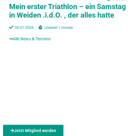
Mein erster Triathlon – ein Samstag
in Weiden .i.d.O. , der alles hatte
.
06.07.2026
Lesezeit
1 minute
Alle News & Termine
Mitglied werden!
Wenn Ihr Spaß und Interesse am Triathlon habt und Teil unserer Gemeinschaft
werden wollt, dann kommt zu uns.
Jetzt Mitglied werden