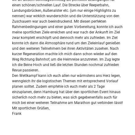
einen schönen/schnellen Lauf. Die Strecke über Reeperbahn,
Landungsbrücken, Außenalster etc. (um nur einige Highlights zu
nennen) war wirklich wunderschön und die Unterstützung von den
Zuschauern war auch beeindruckend. Mit diesen perfekten
Rahmenbedingungen und einer guten Vorbereitung, konnte ich auch
meine sportlichen Ziele erreichen und war nach der Ankunft im Ziel
zwar komplett erschöpft und dennoch mehr als zufrieden. Im Ziel
konnte ich dann die Atmosphäre rund um den Zieleinlauf genießen
und den weiteren Teilnehmern bei ihren Aktivitäten zusehen. Nach
kurzer Regeneration machte ich mich dann schon wieder auf den
Weg Richtung Bahnhof, um die Heimreise anzutreten. Im Zug legte
ich die Beine Hoch und ließ die letzten Stunden nochmal zufrieden
Revue passieren.
Den Wettkampf kann ich euch allen nur wärmstens ans Herz legen,
wenngleich ihr die logistischen Themen mit entsprechend Vorlauf
planen solltet. Zudem empfehle ich euch mehr als 2 Tage
einzuplanen, denn Hamburg hat über den sportlichen Event hinaus
sicherlich noch mehr zu bieten, was sich gegebenenfalls auch für
mich bei einer weiteren Teilnahme am Marathon gut verbinden lässt!
Mit sportlichen Grüßen,
Frank