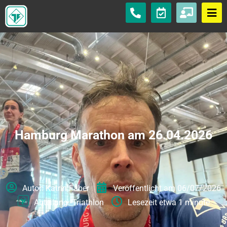
Hamburg Marathon am 26.04.2026
Autor:
Katrin Faber
Veröffentlicht am
06/07/2026
Abteilung:
Triathlon
Lesezeit etwa
1 minute