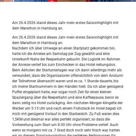
Am 26.4.2026 stand dieses Jahr mein erstes Saisonhighlight mit
dem Marathon in Hamburg an.
Am 26.4.2026 stand dieses Jahr mein erstes Saisonhighlight mit
dem Marathon in Hamburg an.
Nachdem ich über Umwege an einen Startplatz gekommen bin,
hatte ich die Anreise am Samstag per Zug gewählt und eine
Unterkunft Nahe der Reeperbahn gebucht. Die Logistik im Rahmen
der Anreise verlief bis zum Einchecken in das Hotel reibungslos.
Beim Abholen der Startunterlagen war ich dann allerdings mehr als
verwundert, dass die Organisatoren offensichtlich von dem Ansturm
der Teilnehmer überrascht waren und es ca. 1 Stunde dauerte, bis
ich meine Startnummern in den Händen hielt. Da ich aber genügend
Puffer eingeplant hatte, war sogar noch Zeit für einen kleinen
Spaziergang über die Reeperbahn und eine Kaffeepause, bevor es
dann zeitig ins Hotel zurückging. Am nächsten Morgen klingelte der
Wecker um 5:15 Uhr und nach einem Frühstück im Hotel begab ich
mich mit genügend Vorlauf in den Starbereich. Zu Fuß waren dies
1,5KM und diesmal war alles perfekt organisiert, so dass die
Vorbereitung zum Start um 8:30 Uhr ohne Probleme verlief. Auch
wenn es morgens mit ca. 7 Grad doch noch sehr frisch war, hatten
wir an diesem Sonntagvormittag die perfekten Bedingungen für