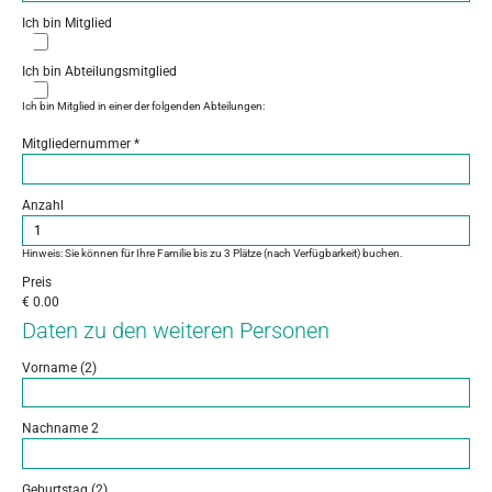
Ich bin Mitglied
Ich bin Abteilungsmitglied
Ich bin Mitglied in einer der folgenden Abteilungen:
Mitgliedernummer
*
Anzahl
Hinweis: Sie können für Ihre Familie bis zu 3 Plätze (nach Verfügbarkeit) buchen.
Preis
€
0.00
Daten zu den weiteren Personen
Vorname (2)
Nachname 2
Geburtstag (2)