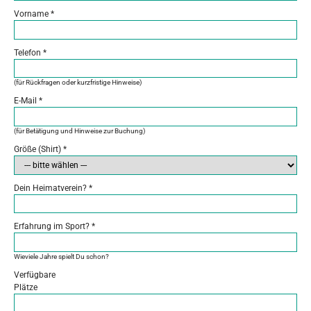
Vorname
*
Telefon
*
(für Rückfragen oder kurzfristige Hinweise)
E-Mail
*
(für Betätigung und Hinweise zur Buchung)
Größe (Shirt)
*
Dein Heimatverein?
*
Erfahrung im Sport?
*
Wieviele Jahre spielt Du schon?
Verfügbare
Plätze