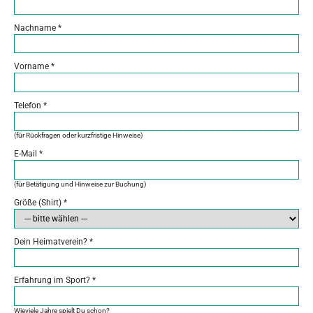
Nachname
*
Vorname
*
Telefon
*
(für Rückfragen oder kurzfristige Hinweise)
E-Mail
*
(für Betätigung und Hinweise zur Buchung)
Größe (Shirt)
*
Dein Heimatverein?
*
Erfahrung im Sport?
*
Wieviele Jahre spielt Du schon?