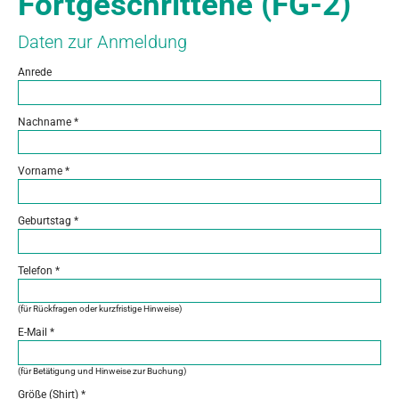
Fortgeschrittene (FG-2)
Daten zur Anmeldung
Anrede
Nachname
*
Vorname
*
Geburtstag
*
Telefon
*
(für Rückfragen oder kurzfristige Hinweise)
E-Mail
*
(für Betätigung und Hinweise zur Buchung)
Größe (Shirt)
*