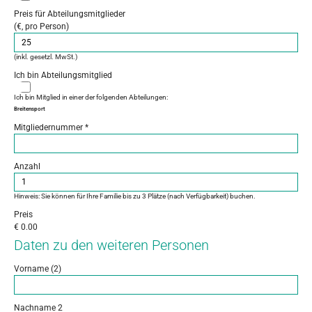
Preis für Abteilungsmitglieder
(€, pro Person)
(inkl. gesetzl. MwSt.)
Ich bin Abteilungsmitglied
Ich bin Mitglied in einer der folgenden Abteilungen:
Breitensport
Mitgliedernummer
*
Anzahl
Hinweis: Sie können für Ihre Familie bis zu 3 Plätze (nach Verfügbarkeit) buchen.
Preis
€
0.00
Daten zu den weiteren Personen
Vorname (2)
Nachname 2