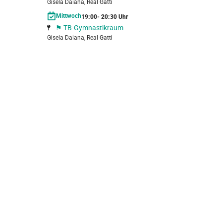
⚑
Gisela Daiana, Real Gatti
Marc
Mittwoch
19:00
- 20:30 Uhr
⚑ TB-Gymnastikraum
Gisela Daiana, Real Gatti