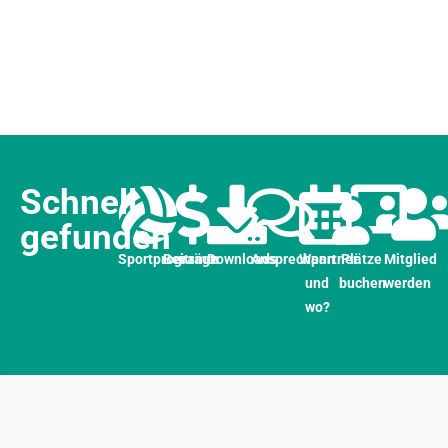
Schnell
gefunden
Sportprogramm
Beiträge
Downloads
Ansprechpartner
Wann
Plätze
Mitglied
und
buchen
werden
wo?