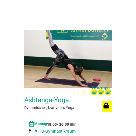
Breitensport
Ashtanga-Yoga
Body
Dynamisches, kraftvolles Yoga
Ganzkö
und den
Montag
18:00
- 20:00 Uhr
D
⚑ TB-Gymnastikraum