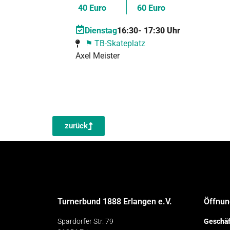
40 Euro
60 Euro
Dienstag
16:30
- 17:30 Uhr
⚑ TB-Skateplatz
Axel Meister
zurück
Turnerbund 1888 Erlangen e.V.
Öffnun
Spardorfer Str. 79
Geschäf