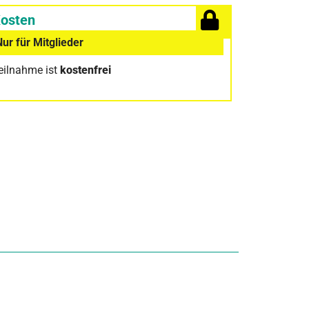
osten
Nur für Mitglieder
eilnahme ist
kostenfrei