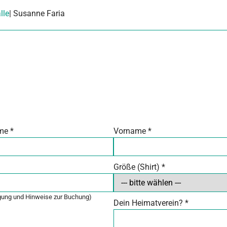
lle
| Susanne Faria
me
*
Vorname
*
Größe (Shirt)
*
igung und Hinweise zur Buchung)
Dein Heimatverein?
*