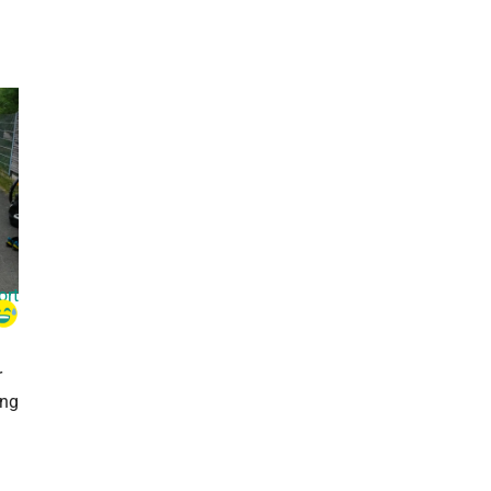
ort
r
ung