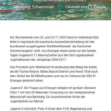
Abteilung:
Schwimmen
Lesezeit etwa
1 minute
Am Wochenende vom 22. und 23.11.2025 fand im Hallenbad Süd-
West in Ingolstadt die bayerische Auswahlentscheidung für den
bundesweit ausgetragenen Staffelwettbewerb der Deutschen
Schwimmjugend statt. Aus Erlangen dabei waren an den beiden
Tagen insgesamt 11 Mannschaften aus den fünf zugelassenen
Jugendklassen der Jahrgänge 2008-2017.
Das Protokoll zum Wettkampf ist eindrucksvoller Beleg der Arbeit,
die die Trainer Roland Böller, Marcel Dietrich und Hansi Thiel nach
dem Zerfall der SG Mittelfranken und neu im Verbund der SSG 81
Erlangen geleistet haben.
Jugend E: Die Truppe aus Erlangen belegte mit großem Abstand
Platz 1 mit fast 29 Sekunden Vorsprung vor der zweitplatzierten
Mannschaft aus Bamberg. Ein Ausrufezeichen hinter der
Jugendarbeit von Marcel.
Jugend D männlich: Platz 4 hinter dem FCN, Regensburg und