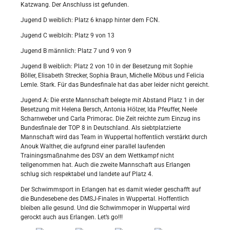
Katzwang. Der Anschluss ist gefunden.
Jugend D weiblich: Platz 6 knapp hinter dem FCN.
Jugend C weiblcih: Platz 9 von 13
Jugend B männlich: Platz 7 und 9 von 9
Jugend B weiblich: Platz 2 von 10 in der Besetzung mit Sophie
Böller, Elisabeth Strecker, Sophia Braun, Michelle Möbus und Felicia
Lemle. Stark. Für das Bundesfinale hat das aber leider nicht gereicht.
Jugend A: Die erste Mannschaft belegte mit Abstand Platz 1 in der
Besetzung mit Helena Bersch, Antonia Hölzer, Ida Pfeuffer, Neele
Scharnweber und Carla Primorac. Die Zeit reichte zum Einzug ins
Bundesfinale der TOP 8 in Deutschland. Als siebtplatzierte
Mannschaft wird das Team in Wuppertal hoffentlich verstärkt durch
Anouk Walther, die aufgrund einer parallel laufenden
Trainingsmaßnahme des DSV an dem Wettkampf nicht
teilgenommen hat. Auch die zweite Mannschaft aus Erlangen
schlug sich respektabel und landete auf Platz 4.
Der Schwimmsport in Erlangen hat es damit wieder geschafft auf
die Bundesebene des DMSJ-Finales in Wuppertal. Hoffentlich
bleiben alle gesund. Und die Schwimmoper in Wuppertal wird
gerockt auch aus Erlangen. Let’s go!!!