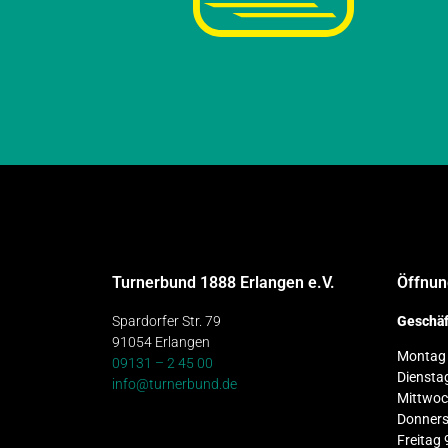
Turnerbund 1888 Erlangen e.V.
Öffnun
Spardorfer Str. 79
Geschäf
91054 Erlangen
Montag 
09131 – 2 45 00
Diensta
info@turnerbund.de
Mittwoc
Donners
Freitag 